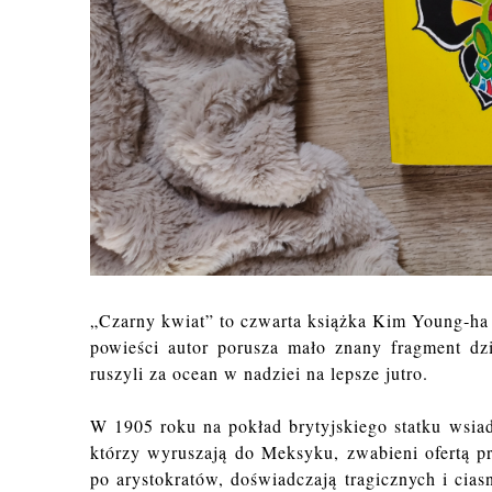
„Czarny kwiat” to czwarta książka Kim Young‑ha
powieści autor porusza mało znany fragment dz
ruszyli za ocean w nadziei na lepsze jutro.
W 1905 roku na pokład brytyjskiego statku wsia
którzy wyruszają do Meksyku, zwabieni ofertą pr
po arystokratów, doświadczają tragicznych i ci