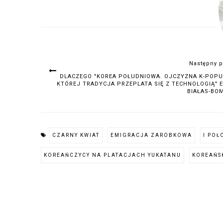
Następny p
DLACZEGO "KOREA POŁUDNIOWA. OJCZYZNA K-POPU
KTÓREJ TRADYCJA PRZEPLATA SIĘ Z TECHNOLOGIĄ" 
BIAŁAS-BO
CZARNY KWIAT
EMIGRACJA ZAROBKOWA
I POŁ
KOREAŃCZYCY NA PLATACJACH YUKATANU
KOREAŃS