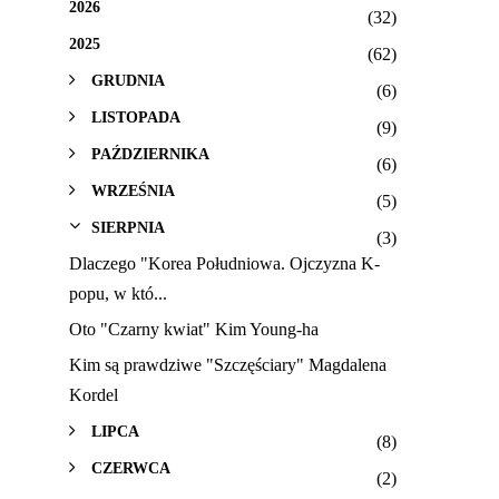
2026
(32)
2025
(62)
GRUDNIA
(6)
LISTOPADA
(9)
PAŹDZIERNIKA
(6)
WRZEŚNIA
(5)
SIERPNIA
(3)
Dlaczego "Korea Południowa. Ojczyzna K-
popu, w któ...
Oto "Czarny kwiat" Kim Young-ha
Kim są prawdziwe "Szczęściary" Magdalena
Kordel
LIPCA
(8)
CZERWCA
(2)