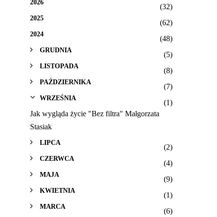
2026
(32)
2025
(62)
2024
(48)
GRUDNIA
(5)
LISTOPADA
(8)
PAŹDZIERNIKA
(7)
WRZEŚNIA
(1)
Jak wygląda życie "Bez filtra" Małgorzata
Stasiak
LIPCA
(2)
CZERWCA
(4)
MAJA
(9)
KWIETNIA
(1)
MARCA
(6)