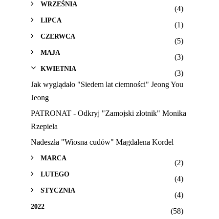
WRZEŚNIA
(4)
LIPCA
(1)
CZERWCA
(5)
MAJA
(3)
KWIETNIA
(3)
Jak wyglądało "Siedem lat ciemności" Jeong You
Jeong
PATRONAT - Odkryj "Zamojski złotnik" Monika
Rzepiela
Nadeszła "Wiosna cudów" Magdalena Kordel
MARCA
(2)
LUTEGO
(4)
STYCZNIA
(4)
2022
(58)