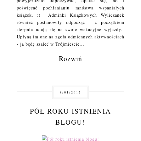
powyjeżdżało odpoczywać, opalać się, no i
poświęcać pochłanianiu mnóstwa wspaniałych
książek. :) Adminki Książkowych Wyliczanek
również postanowiły odpocząć - z początkiem
sierpnia udają się na swoje wakacyjne wyjazdy.
Upłyną im one na zgoła odmiennych aktywnościach
- ja będę szaleć w Trójmieście...
Rozwiń
8/01/2012
PÓŁ ROKU ISTNIENIA
BLOGU!