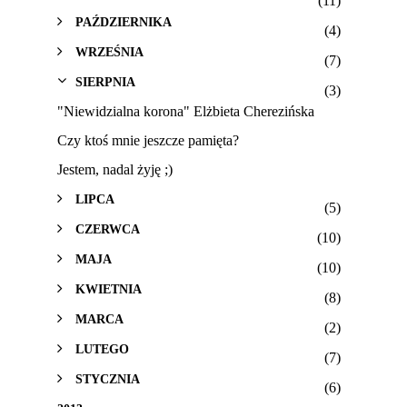
(11)
PAŹDZIERNIKA
(4)
WRZEŚNIA
(7)
SIERPNIA
(3)
"Niewidzialna korona" Elżbieta Cherezińska
Czy ktoś mnie jeszcze pamięta?
Jestem, nadal żyję ;)
LIPCA
(5)
CZERWCA
(10)
MAJA
(10)
KWIETNIA
(8)
MARCA
(2)
LUTEGO
(7)
STYCZNIA
(6)