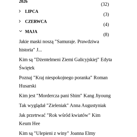
2026
(32)
LIPCA
(3)
CZERWCA
(4)
MAJA
(8)
Jakie maski noszą "Samuraje. Prawdziwa
historia" J...
Kim są "Dżentelmeni Ziemi Galicyjskiej" Edyta
Świętek
Poznaj "Kraj niespokojnego poranka" Roman
Husarski
Kim jest "Mordercza pani Shim" Kang Jiyoung
Tak wyglądał "Zieleniak" Anna Augustyniak
Jak przetrwać "Rok wśród kwiatów" Kim
Keum Hee
Kim są "Ulepieni z winy" Joanna Elmy