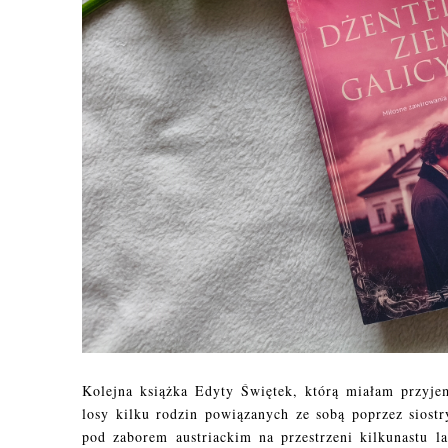
Kolejna książka Edyty Świętek, którą miałam przyjem
losy kilku rodzin powiązanych ze sobą poprzez siost
pod zaborem austriackim na przestrzeni kilkunastu 