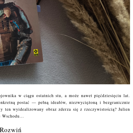
ownika w ciągu ostatnich stu, a może nawet pięćdziesięciu lat.
kretną postać — pełną ideałów, niezwyciężoną i bezgranicznie
y ten wyidealizowany obraz zderza się z rzeczywistością? Julien
ze Wschodu...
Rozwiń