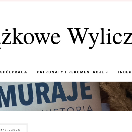
ążkowe Wylicz
WSPÓŁPRACA
PATRONATY I REKOMENTACJE
INDE
5/27/2026