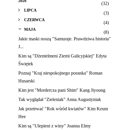
2026
(32)
LIPCA
(3)
CZERWCA
(4)
MAJA
(8)
Jakie maski noszą "Samuraje. Prawdziwa historia"
J...
Kim są "Dżentelmeni Ziemi Galicyjskiej" Edyta
Świętek
Poznaj "Kraj niespokojnego poranka" Roman
Husarski
Kim jest "Mordercza pani Shim" Kang Jiyoung
Tak wyglądał "Zieleniak" Anna Augustyniak
Jak przetrwać "Rok wśród kwiatów" Kim Keum
Hee
Kim są "Ulepieni z winy" Joanna Elmy