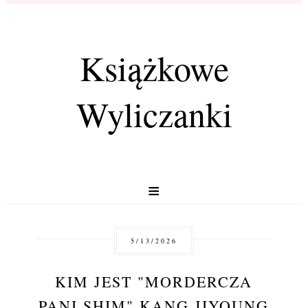
Książkowe
Wyliczanki
≡
5/13/2026
KIM JEST "MORDERCZA
PANI SHIM" KANG JIYOUNG