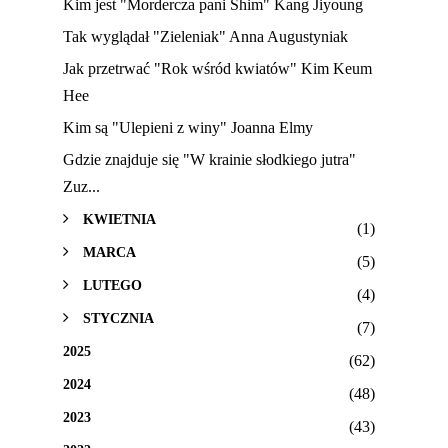
Kim jest "Mordercza pani Shim" Kang Jiyoung
Tak wyglądał "Zieleniak" Anna Augustyniak
Jak przetrwać "Rok wśród kwiatów" Kim Keum
Hee
Kim są "Ulepieni z winy" Joanna Elmy
Gdzie znajduje się "W krainie słodkiego jutra"
Zuz...
KWIETNIA
(1)
MARCA
(5)
LUTEGO
(4)
STYCZNIA
(7)
2025
(62)
2024
(48)
2023
(43)