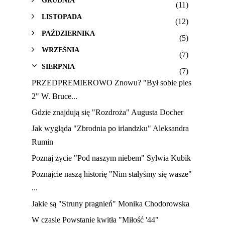
GRUDNIA
(11)
LISTOPADA
(12)
PAŹDZIERNIKA
(5)
WRZEŚNIA
(7)
SIERPNIA
(7)
PRZEDPREMIEROWO Znowu? "Był sobie pies
2" W. Bruce...
Gdzie znajdują się "Rozdroża" Augusta Docher
Jak wygląda "Zbrodnia po irlandzku" Aleksandra
Rumin
Poznaj życie "Pod naszym niebem" Sylwia Kubik
Poznajcie naszą historię "Nim stałyśmy się wasze"
...
Jakie są "Struny pragnień" Monika Chodorowska
W czasie Powstanie kwitła "Miłość '44"