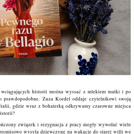
e wciągających historii można wyssać z mlekiem matki i po
dzo prawdopodobne. Zuza Kordel oddaje czytelnikowi swoją
 Italii, gdzie wraz z bohaterką odkrywamy czarowne miejsca
istorii?
kończony związek i rezygnacja z pracy mogły wywołać wiele
mpromisowo wysyła dziewczynę na wakacje do starej willi we