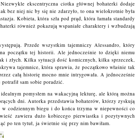
. Niezwykle ekscentryczna ciotka głównej bohaterki dodaje
ak bez niej nic by się nie zdarzyło, to ona wielokrotnie była
zja. Kobieta, która szła pod prąd, która łamała standardy
ohaterki również pokazują wspaniałe charaktery i wzbudzają
ystępują. Przede wszystkim tajemniczy Alessandro, który
a początku tej historii. Ale jednocześnie to dzięki niemu
k i złych. Kilka sytuacji dość komicznych, kilka sprzeczek,
skrywa tajemnice, która sprawia, że początkowo właśnie tak
przez całą historię mocno mnie intrygowała. A jednocześnie
 potrafił sam sobie poradzić.
t idealnym pomysłem na wakacyjną lekturę, ale którą można
orących dni. Autorka przedstawia bohaterów, którzy zyskują
ać w codziennym biegu i do końca trzyma w niepewności co
wieść zawiera dużo kobiecego pierwiastka i pozytywnych
ć po ten tytuł, ja świetnie się przy nim bawiłam.