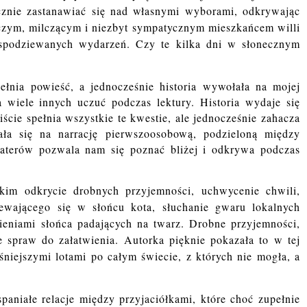
cznie zastanawiać się nad własnymi wyborami, odkrywając
iczym, milczącym i niezbyt sympatycznym mieszkańcem willi
iespodziewanych wydarzeń. Czy te kilka dni w słonecznym
ełnia powieść, a jednocześnie historia wywołała na mojej
 wiele innych uczuć podczas lektury. Historia wydaje się
ście spełnia wszystkie te kwestie, ale jednocześnie zahacza
ła się na narrację pierwszoosobową, podzieloną między
haterów pozwala nam się poznać bliżej i odkrywa podczas
kim odkrycie drobnych przyjemności, uchwycenie chwili,
zewającego się w słońcu kota, słuchanie gwaru lokalnych
mieniami słońca padających na twarz. Drobne przyjemności,
e spraw do załatwienia. Autorka pięknie pokazała to w tej
śniejszymi lotami po całym świecie, z których nie mogła, a
aniałe relacje między przyjaciółkami, które choć zupełnie