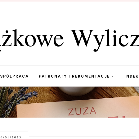
ążkowe Wylicz
WSPÓŁPRACA
PATRONATY I REKOMENTACJE
INDE
6/01/2025