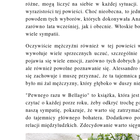
różne, mogą liczyć na siebie w każdej sytuacji
wyrazistości tej powieści. Choć nieobecna, to jedn
powodem tych wyborów, których dokonywała Anasta
zarówno lata wcześniej, jak i obecnie. Włoskie b
wiele sympatii.
Oczywiście mężczyźni również w tej powieści w
wywołuje wiele sprzecznych uczuć, szczególnie n
pojawia się wiele emocji, zarówno tych dobrych ja
ale również powolne poznawanie się. Alessandro 
się zachowuje i muszę przyznać, że ta tajemnica 
było mi żal mężczyzny, który głęboko w duszy nie
"Pewnego razu w Bellagio" to książka, która jes
czytać o każdej porze roku, żeby odkryć trochę g
naszą sympatię, pokazuje, że warto się zatrzym
do tajemnicy głównego bohatera. Dodatkowo po
relacji międzyludzkich. Zdecydowanie warto sięgną