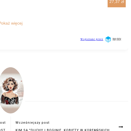
ost
Wcześniejszy post
OST
KIM SĄ "DUCHY I BOGINIE. KOBIETY W KOREAŃSKICH