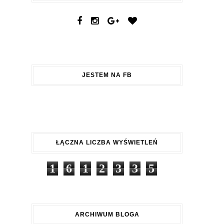
JESTEM NA FB
ŁĄCZNA LICZBA WYŚWIETLEŃ
1
6
1
2
3
3
5
ARCHIWUM BLOGA