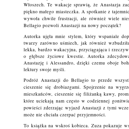
Włoszech. Te wakacje sprawią, że Anastazja za
piękno małego miasteczka. A spotkanie z tajemn
wywoła chwile frustracji, ale również wiele n
Bellagio pozwoli Anastazji na nowy początek?
Autorka ujęła mnie stylem, który wspaniale dop
twarzy zarówno uśmiech, jak również wzbudziła
lekka, bardzo wakacyjna, przyciągająca i rzeczywi
o głębsze życiowe kwestie. Autorka zdecydowa
Anastazję i Alessandro, dzięki czemu oboje bo
lektury swoje myśli.
Podróż Anastazji do Bellagio to przede wszyst
cieszenie się drobiazgami. Spojrzenie na wygr
mieszkańców, cieszenie się filiżanką kawy, pro
które uciekają nam często w codziennej gonitwi
powieści zderzając wyjazd Anastazji z tymi wcze
może nie chciała czerpać przyjemności.
To książka na wskroś kobieca. Zuza pokazuje wsp