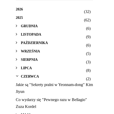
2026
(32)
2025
(62)
GRUDNIA
(6)
LISTOPADA
(9)
PAŹDZIERNIKA
(6)
WRZEŚNIA
(5)
SIERPNIA
(3)
LIPCA
(8)
CZERWCA
(2)
Jakie są "Sekrety pralni w Yeonnam-dong" Kim
Jiyun
Co wydarzy się "Pewnego razu w Bellagio"
Zuza Kordel