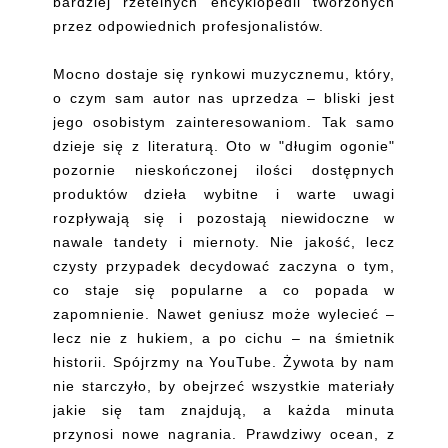
bardziej rzetelnych encyklopedii tworzonych
przez odpowiednich profesjonalistów.
Mocno dostaje się rynkowi muzycznemu, który,
o czym sam autor nas uprzedza – bliski jest
jego osobistym zainteresowaniom. Tak samo
dzieje się z literaturą. Oto w "długim ogonie"
pozornie nieskończonej ilości dostępnych
produktów dzieła wybitne i warte uwagi
rozpływają się i pozostają niewidoczne w
nawale tandety i miernoty. Nie jakość, lecz
czysty przypadek decydować zaczyna o tym,
co staje się popularne a co popada w
zapomnienie. Nawet geniusz może wylecieć –
lecz nie z hukiem, a po cichu – na śmietnik
historii. Spójrzmy na YouTube. Żywota by nam
nie starczyło, by obejrzeć wszystkie materiały
jakie się tam znajdują, a każda minuta
przynosi nowe nagrania. Prawdziwy ocean, z