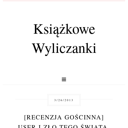
Książkowe
Wyliczanki
≡
3/26/2013
[RECENZJA GOŚCINNA]
USER I ZŁO TEGO ŚWIATA,