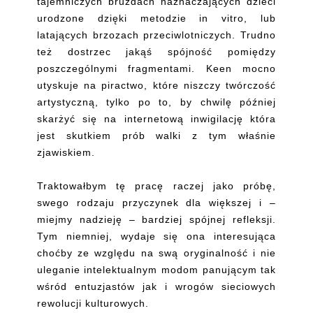
tajemniczych bruzdach naznaczających dzieci
urodzone dzięki metodzie in vitro, lub
latających brzozach przeciwlotniczych. Trudno
też dostrzec jakąś spójność pomiędzy
poszczególnymi fragmentami. Keen mocno
utyskuje na piractwo, które niszczy twórczość
artystyczną, tylko po to, by chwilę później
skarżyć się na internetową inwigilację która
jest skutkiem prób walki z tym właśnie
zjawiskiem.
Traktowałbym tę pracę raczej jako próbę,
swego rodzaju przyczynek dla większej i –
miejmy nadzieję – bardziej spójnej refleksji.
Tym niemniej, wydaje się ona interesująca
choćby ze względu na swą oryginalność i nie
uleganie intelektualnym modom panującym tak
wśród entuzjastów jak i wrogów sieciowych
rewolucji kulturowych.