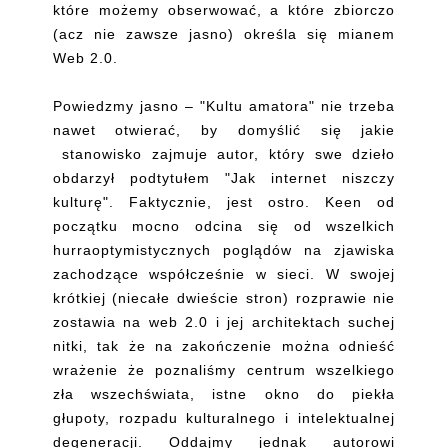
które możemy obserwować, a które zbiorczo
(acz nie zawsze jasno) określa się mianem
Web 2.0.
Powiedzmy jasno – "Kultu amatora" nie trzeba
nawet otwierać, by domyślić się jakie
stanowisko zajmuje autor, który swe dzieło
obdarzył podtytułem "Jak internet niszczy
kulturę". Faktycznie, jest ostro. Keen od
początku mocno odcina się od wszelkich
hurraoptymistycznych poglądów na zjawiska
zachodzące współcześnie w sieci. W swojej
krótkiej (niecałe dwieście stron) rozprawie nie
zostawia na web 2.0 i jej architektach suchej
nitki, tak że na zakończenie można odnieść
wrażenie że poznaliśmy centrum wszelkiego
zła wszechświata, istne okno do piekła
głupoty, rozpadu kulturalnego i intelektualnej
degeneracji. Oddajmy jednak autorowi