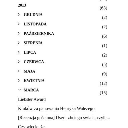
2013
(63)
GRUDNIA
(2)
LISTOPADA
(2)
PAŹDZIERNIKA
(6)
SIERPNIA
(1)
LIPCA
(2)
CZERWCA
(5)
MAJA
(9)
KWIETNIA
(12)
MARCA
(15)
Liebster Award
Kraków za panowania Henryka Walezego
[Recenzja gościnna] User i zło tego świata, czyli ...
Czy wiecie, że...