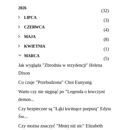
2026
(32)
LIPCA
(3)
CZERWCA
(4)
MAJA
(8)
KWIETNIA
(1)
MARCA
(5)
Jak wygląda "Zbrodnia w rezydencji" Helena
Dixon
Co czuje "Przebudzona" Choi Eunyung
Warto czy nie sięgnąć po "Legenda o łowczyni
demon...
Czy bezpieczne są "Łąki kwitnące purpurą" Edyta
Św...
Czy można znaczyć "Mniej niż nic" Elizabeth