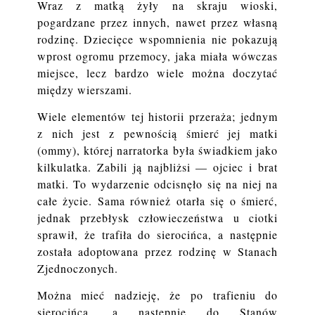
Wraz z matką żyły na skraju wioski,
pogardzane przez innych, nawet przez własną
rodzinę. Dziecięce wspomnienia nie pokazują
wprost ogromu przemocy, jaka miała wówczas
miejsce, lecz bardzo wiele można doczytać
między wierszami.
Wiele elementów tej historii przeraża; jednym
z nich jest z pewnością śmierć jej matki
(ommy), której narratorka była świadkiem jako
kilkulatka. Zabili ją najbliżsi — ojciec i brat
matki. To wydarzenie odcisnęło się na niej na
całe życie. Sama również otarła się o śmierć,
jednak przebłysk człowieczeństwa u ciotki
sprawił, że trafiła do sierocińca, a następnie
została adoptowana przez rodzinę w Stanach
Zjednoczonych.
Można mieć nadzieję, że po trafieniu do
sierocińca, a następnie do Stanów