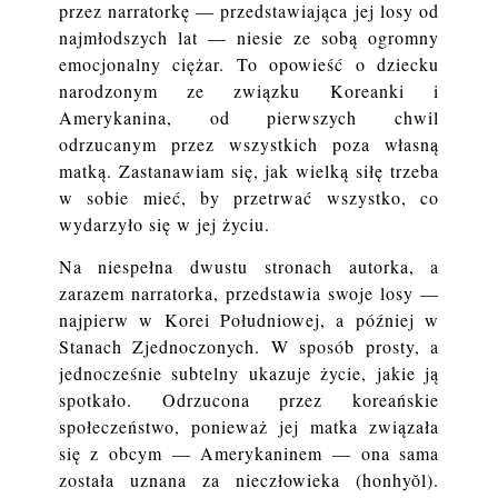
przez narratorkę — przedstawiająca jej losy od
najmłodszych lat — niesie ze sobą ogromny
emocjonalny ciężar. To opowieść o dziecku
narodzonym ze związku Koreanki i
Amerykanina, od pierwszych chwil
odrzucanym przez wszystkich poza własną
matką. Zastanawiam się, jak wielką siłę trzeba
w sobie mieć, by przetrwać wszystko, co
wydarzyło się w jej życiu.
Na niespełna dwustu stronach autorka, a
zarazem narratorka, przedstawia swoje losy —
najpierw w Korei Południowej, a później w
Stanach Zjednoczonych. W sposób prosty, a
jednocześnie subtelny ukazuje życie, jakie ją
spotkało. Odrzucona przez koreańskie
społeczeństwo, ponieważ jej matka związała
się z obcym — Amerykaninem — ona sama
została uznana za nieczłowieka (honhyŏl).