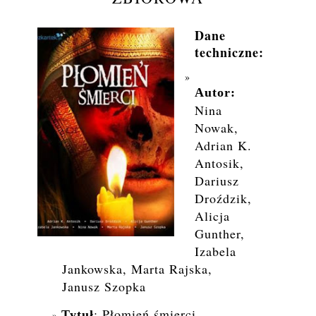
Dane
techniczne:
Autor:
Nina
Nowak,
Adrian K.
Antosik,
Dariusz
Droździk,
Alicja
Gunther,
Izabela
Jankowska, Marta Rajska,
Janusz Szopka
: Płomień śmierci
Tytuł