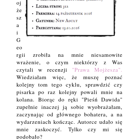
oj
że
sz
a
i
G
eo
rgii zrobiła na mnie niesamowite
wrażenie, o czym niektórzy z Was
czytali w recenzji
"Prawa Mojżesza".
Wiedziałam więc, że muszę poznać
kolejny tom tego cyklu, sprawdzić czy
pisarka po raz kolejny powali mnie na
kolana. Biorąc do ręki "Pieśń Dawida"
zupełnie inaczej ją sobie wyobrażałam,
zaczynając od głównego bohatera, a na
wydarzeniach kończąc. Autorce udało się
mnie zaskoczyć. Tylko czy mi się
podobało?