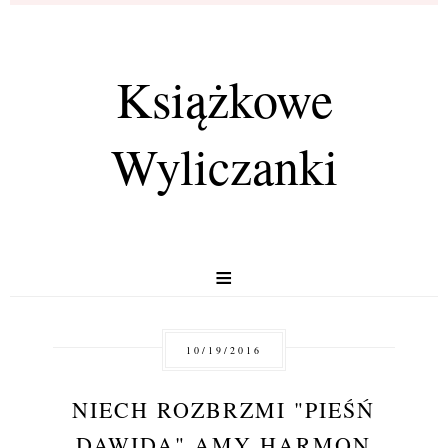
Książkowe
Wyliczanki
≡
10/19/2016
NIECH ROZBRZMI "PIEŚŃ
DAWIDA" AMY HARMON