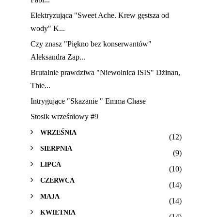
Elektryzująca "Sweet Ache. Krew gęstsza od
wody" K...
Czy znasz "Piękno bez konserwantów"
Aleksandra Zap...
Brutalnie prawdziwa "Niewolnica ISIS" Dżinan,
Thie...
Intrygujące "Skazanie " Emma Chase
Stosik wrześniowy #9
WRZEŚNIA
(12)
SIERPNIA
(9)
LIPCA
(10)
CZERWCA
(14)
MAJA
(14)
KWIETNIA
(14)