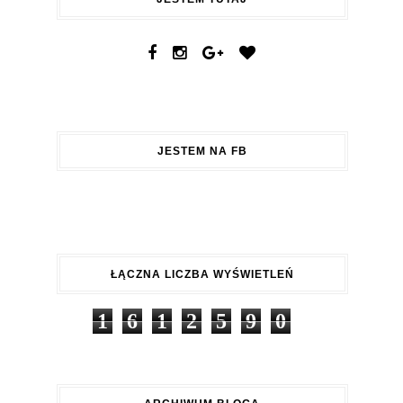
JESTEM NA FB
ŁĄCZNA LICZBA WYŚWIETLEŃ
1
6
1
2
5
9
0