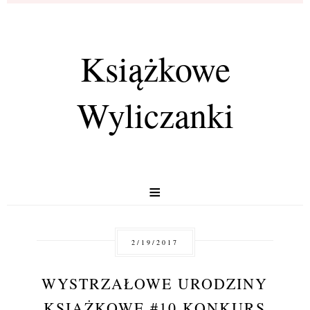
Książkowe
Wyliczanki
≡
2/19/2017
WYSTRZAŁOWE URODZINY
KSIĄŻKOWE #10 KONKURS