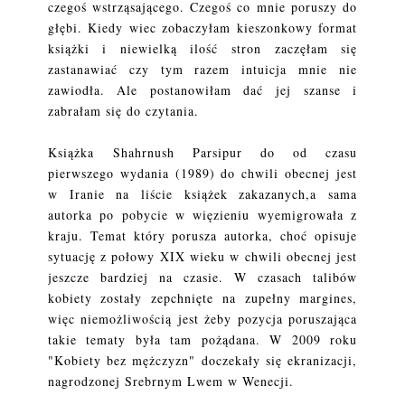
czegoś wstrząsającego. Czegoś co mnie poruszy do
głębi. Kiedy wiec zobaczyłam kieszonkowy format
książki i niewielką ilość stron zaczęłam się
zastanawiać czy tym razem intuicja mnie nie
zawiodła. Ale postanowiłam dać jej szanse i
zabrałam się do czytania.
Książka
Shahrnush Parsipur do od czasu
pierwszego wydania (1989) do chwili obecnej jest
w Iranie na liście książek zakazanych,a sama
autorka po pobycie w więzieniu wyemigrowała z
kraju. Temat który porusza autorka, choć opisuje
sytuację z połowy XIX wieku w chwili obecnej jest
jeszcze bardziej na czasie. W czasach talibów
kobiety zostały zepchnięte na zupełny margines,
więc niemożliwością jest żeby pozycja poruszająca
takie tematy była tam pożądana. W 2009 roku
"Kobiety bez mężczyzn" doczekały się ekranizacji,
nagrodzonej Srebrnym Lwem w Wenecji.