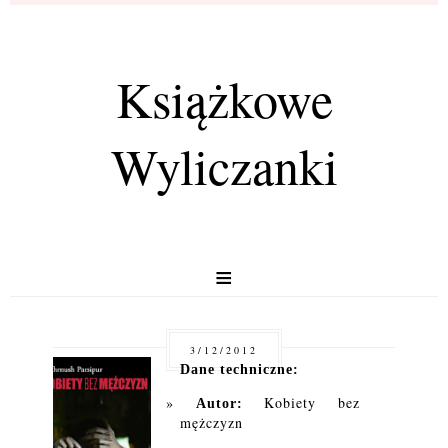
Książkowe
Wyliczanki
≡
3/12/2012
Dane techniczne:
Kobiety bez
Autor:
mężczyzn