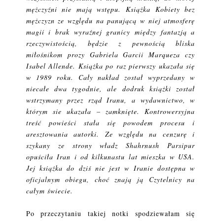
mężczyźni nie mają wstępu. Książka Kobiety bez
mężczyzn ze względu na panującą w niej atmosferę
magii i brak wyraźnej granicy między fantazją a
rzeczywistością, będzie z pewnością bliska
miłośnikom prozy Gabriela Garcii Marqueza czy
Isabel Allende. Książka po raz pierwszy ukazała się
w 1989 roku. Cały nakład został wyprzedany w
niecałe dwa tygodnie, ale dodruk książki został
wstrzymany przez rząd Iranu, a wydawnictwo, w
którym sie ukazała – zamknięte. Kontrowersyjna
treść powieści stała się powodem procesu i
aresztowania autorki. Ze względu na cenzurę i
szykany ze strony władz Shahrnush Parsipur
opuściła Iran i od kilkunastu lat mieszka w USA.
Jej książka do dziś nie jest w Iranie dostępna w
oficjalnym obiegu, choć znają ją Czytelnicy na
całym świecie.
Po przeczytaniu takiej notki spodziewałam się