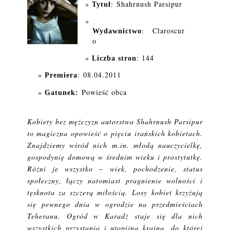
: Shahrnush Parsipur
Tytuł
: Claroscur
Wydawnictwo
o
: 144
Liczba stron
: 08.04.2011
Premiera
Powieść obca
Gatunek:
Kobiety bez mężczyzn autorstwa Shahrnush Parsipur
to magiczna opowieść o pięciu irańskich kobietach.
Znajdziemy wśród nich m.in. młodą nauczycielkę,
gospodynię domową w średnim wieku i prostytutkę.
Różni je wszystko – wiek, pochodzenie, status
społeczny, łączy natomiast pragnienie wolności i
tęsknota za szczerą miłością. Losy kobiet krzyżują
się pewnego dnia w ogrodzie na przedmieściach
Teheranu. Ogród w Karadż staje się dla nich
wszystkich przystanią i utopijną krainą, do której