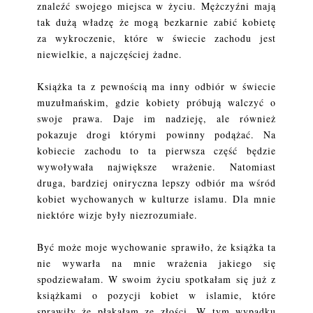
znaleźć swojego miejsca w życiu. Mężczyźni mają
tak dużą władzę że mogą bezkarnie zabić kobietę
za wykroczenie, które w świecie zachodu jest
niewielkie, a najczęściej żadne.
Książka ta z pewnością ma inny odbiór w świecie
muzułmańskim, gdzie kobiety próbują walczyć o
swoje prawa. Daje im nadzieję, ale również
pokazuje drogi którymi powinny podążać. Na
kobiecie zachodu to ta pierwsza część będzie
wywoływała największe wrażenie. Natomiast
druga, bardziej oniryczna lepszy odbiór ma wśród
kobiet wychowanych w kulturze islamu. Dla mnie
niektóre wizje były niezrozumiałe.
Być może moje wychowanie sprawiło, że książka ta
nie wywarła na mnie wrażenia jakiego się
spodziewałam. W swoim życiu spotkałam się już z
książkami o pozycji kobiet w islamie, które
sprawiły że płakałam ze złości. W tym wypadku