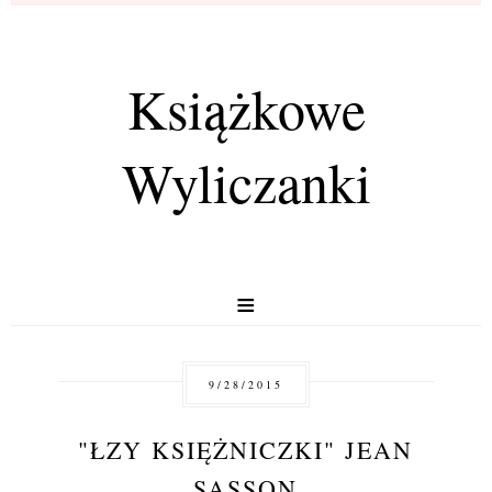
Książkowe
Wyliczanki
≡
9/28/2015
"ŁZY KSIĘŻNICZKI" JEAN
SASSON