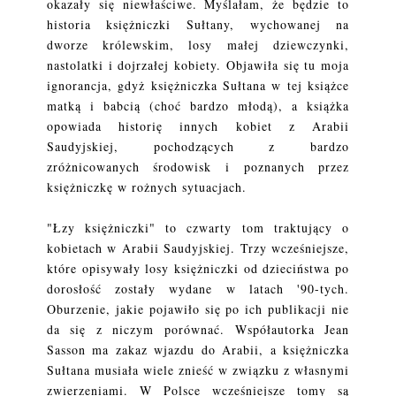
okazały się niewłaściwe. Myślałam, że będzie to
historia księżniczki Sułtany, wychowanej na
dworze królewskim, losy małej dziewczynki,
nastolatki i dojrzałej kobiety. Objawiła się tu moja
ignorancja, gdyż księżniczka Sułtana w tej książce
matką i babcią (choć bardzo młodą), a książka
opowiada historię innych kobiet z Arabii
Saudyjskiej, pochodzących z bardzo
zróżnicowanych środowisk i poznanych przez
księżniczkę w rożnych sytuacjach.
"Łzy księżniczki" to czwarty tom traktujący o
kobietach w Arabii Saudyjskiej. Trzy wcześniejsze,
które opisywały losy księżniczki od dzieciństwa po
dorosłość zostały wydane w latach '90-tych.
Oburzenie, jakie pojawiło się po ich publikacji nie
da się z niczym porównać. Współautorka Jean
Sasson ma zakaz wjazdu do Arabii, a księżniczka
Sułtana musiała wiele znieść w związku z własnymi
zwierzeniami. W Polsce wcześniejsze tomy są