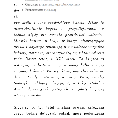
sau
dyj
ski
ego króla i żona saudyjskiego księcia. Mimo że
niewyobrażalnie bogata i uprzywilejowana, to
jednak nigdy nie zaznała prawdziwej wolności.
Mieszka bowiem w kraju, w którym obowiązujące
prawa i obyczaje zmieniają w niewolnice wszystkie
kobiety, nawet te, które wywodzą się z królewskiego
rodu. Nawet teraz, w XXI wieku. Ta książka to
wstrząsające historie z życia samej Sultany i jej
znajomych kobiet: Fatimy, której mąż chce odebrać
dzieci, Szady, oskarżonej o czary, Farii, młodej
Saudyjki poddanej obrzezaniu, a także Dalal i
Amal, dziewczynek nękanych i zabitych przez
własnych ojców.
Sięgając po ten tytuł miałam pewnie założenia
czego będzie dotyczył, jednak moje podejrzenia