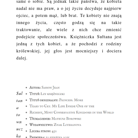
same o sobie. Są jednak takie państwa, że kobieta
nadal nie ma praw, a o jej życiu decyduje najpierw
ojciec, a potem mąż, lub brat. Te kobiety nie znają
innego życia, często godzą się na takie
traktowanie, ale wiele z nich chce zmienić
podejście społeczeństwa. Księżniczka Sułtana jest
jedną z tych kobiet, a że pochodzi z rodziny
królewskiej, jej głos jest mocniejszy i dociera
dalej.
Sul
tan
a
to
wn
ucz
ka