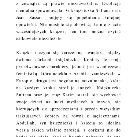
z zewnątrz są prawie niezauważalne. Ewolucja
mentalna spowodowała, że księżniczka Sułtana oraz
Jean Sasson podjęły się popełnienia kolejnej
opowieści. Nie musicie się obawiać, że nie znacie
wcześniejszych książek, ten tom można czytać
całkowicie niezależnie.
Książka zaczyna się karczemną awanturą między
dwiema córkami księżniczki. Kobiety te mają
przeciwstawne charaktery, jednak jest współczesną
feministką, która uciekła z Arabii i zamieszkała w
Europie, druga jest bogobojną muzułmanką, która
na każdym kroku strofuje innych. Księżniczka
Sułtana oraz jej mąż Karim starali się wychować
swoje dzieci na ludzi myślących o innych, nie
kierujących się uprzedzeniami i przede wszystkim
traktujących kobiety na równi z mężczyznami.
Abdullah, syn księżniczki i księcia to idealna
wersja takich właśnie założeń, z córkami nie do
końca się udało, choć ta książka pokazuje, że one