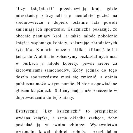
"Łzy księżniczki" przedstawiają kraj, gdzie
mieszkańcy zatrzymali się mentalnie gdzieś na
średniowieczu i dopiero ostatnie lata powoli
zmieniają ich spojrzenie. Księżniczka pokazuje, że
obecnie panujący król, a także młode pokolenie
książąt wspomaga kobiety, zakazując zbrodniczych
rytuałów. Kto wie, może za kilka, kilkanaście lat
jadąc do Arabii nie zobaczymy bezkształtnych mas
w burkach a młode kobiety, pewne siebie za
kierownicami samochodów. Żeby jednak do tego
doszło społeczeństwo musi się zmienić, a opinia
publiczna może w tym pomóc. Historie opowiadane
głosem księżniczki Sułtany mają duże znaczenie w
doprowadzeniu do tej zmiany.
Estetycznie "Łzy księżniczki" to przepięknie
wydana książka, a sama okładka zachęca, żeby
posiadać ją w swoim zbiorze. Wydawnictwo
wykonało kawał dobrej roboty, przeglądałam