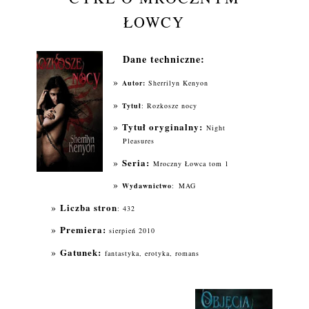
ŁOWCY
Dane techniczne:
Autor:
Sherrilyn Kenyon
Tytuł
:
Rozkosze nocy
Tytuł oryginalny:
Night
Pleasures
Seria:
Mroczny Łowca tom 1
Wydawnictwo
:
MAG
Liczba stron
: 432
Premiera:
sierpień 2010
Gatunek:
fantastyka, erotyka, romans