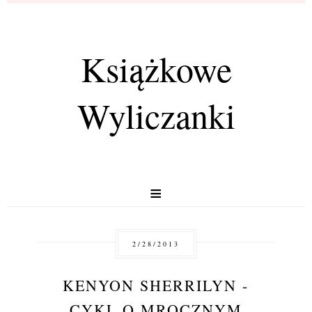
Książkowe
Wyliczanki
≡
2/28/2013
KENYON SHERRILYN -
CYKL O MROCZNYM