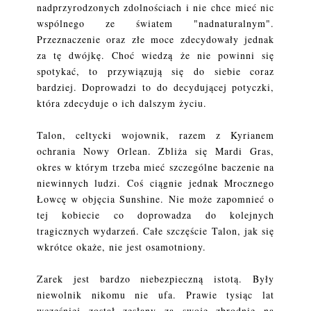
nadprzyrodzonych zdolnościach i nie chce mieć nic
wspólnego ze światem "nadnaturalnym".
Przeznaczenie oraz złe moce zdecydowały jednak
za tę dwójkę. Choć wiedzą że nie powinni się
spotykać, to przywiązują się do siebie coraz
bardziej. Doprowadzi to do decydującej potyczki,
która zdecyduje o ich dalszym życiu.
Talon, celtycki wojownik, razem z Kyrianem
ochrania Nowy Orlean. Zbliża się Mardi Gras,
okres w którym trzeba mieć szczególne baczenie na
niewinnych ludzi. Coś ciągnie jednak Mrocznego
Łowcę w objęcia Sunshine. Nie może zapomnieć o
tej kobiecie co doprowadza do kolejnych
tragicznych wydarzeń. Całe szczęście Talon, jak się
wkrótce okaże, nie jest osamotniony.
Zarek jest bardzo niebezpieczną istotą. Były
niewolnik nikomu nie ufa. Prawie tysiąc lat
wcześniej został zesłany za swoje zbrodnie na