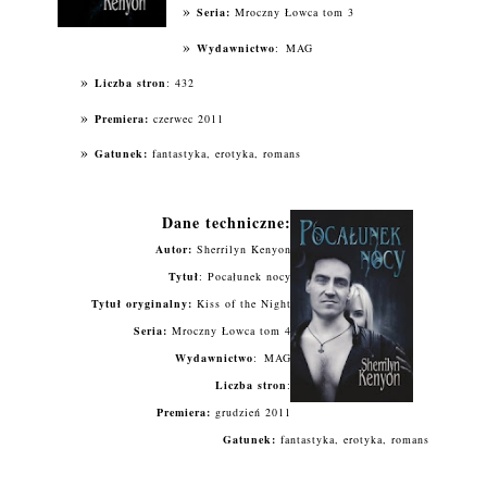
Seria:
Mroczny Łowca tom 3
Wydawnictwo
:
MAG
Liczba stron
: 432
Premiera:
czerwec 2011
Gatunek:
fantastyka, erotyka, romans
Dane techniczne:
Autor:
Sherrilyn Kenyon
Tytuł
: Pocałunek nocy
Tytuł oryginalny:
Kiss of the Night
Seria:
Mroczny Łowca tom 4
Wydawnictwo
:
MAG
Liczba stron
:
Premiera:
grudzień 2011
Gatunek:
fantastyka, erotyka, romans