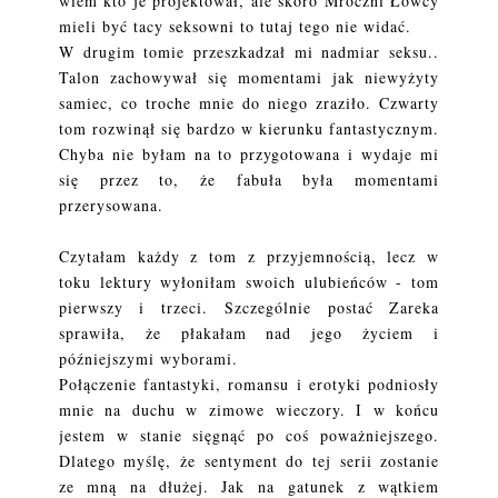
wiem kto je projektował, ale skoro Mroczni Łowcy
mieli być tacy seksowni to tutaj tego nie widać.
W drugim tomie przeszkadzał mi nadmiar seksu..
Talon zachowywał się momentami jak niewyżyty
samiec, co troche mnie do niego zraziło. Czwarty
tom rozwinął się bardzo w kierunku fantastycznym.
Chyba nie byłam na to przygotowana i wydaje mi
się przez to, że fabuła była momentami
przerysowana.
Czytałam każdy z tom z przyjemnością, lecz w
toku lektury wyłoniłam swoich ulubieńców - tom
pierwszy i trzeci. Szczególnie postać Zareka
sprawiła, że płakałam nad jego życiem i
późniejszymi wyborami.
Połączenie fantastyki, romansu i erotyki podniosły
mnie na duchu w zimowe wieczory. I w końcu
jestem w stanie sięgnąć po coś poważniejszego.
Dlatego myślę, że sentyment do tej serii zostanie
ze mną na dłużej. Jak na gatunek z wątkiem