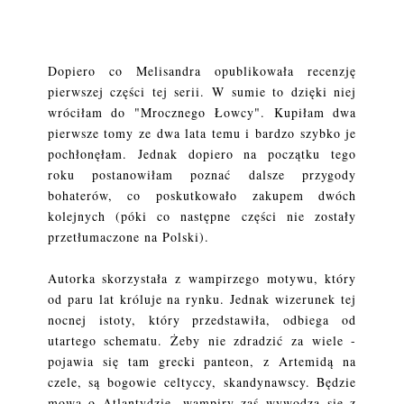
Dopiero co Melisandra opublikowała recenzję
pierwszej części tej serii. W sumie to dzięki niej
wróciłam do "Mrocznego Łowcy". Kupiłam dwa
pierwsze tomy ze dwa lata temu i bardzo szybko je
pochłonęłam. Jednak dopiero na początku tego
roku postanowiłam poznać dalsze przygody
bohaterów, co poskutkowało zakupem dwóch
kolejnych (póki co następne części nie zostały
przetłumaczone na Polski).
Autorka skorzystała z wampirzego motywu, który
od paru lat króluje na rynku. Jednak wizerunek tej
nocnej istoty, który przedstawiła, odbiega od
utartego schematu. Żeby nie zdradzić za wiele -
pojawia się tam grecki panteon, z Artemidą na
czele, są bogowie celtyccy, skandynawscy. Będzie
mowa o Atlantydzie, wampiry zaś wywodzą się z