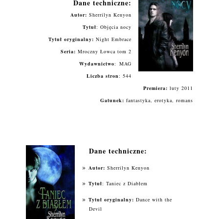
Dane techniczne:
Autor:
Sherrilyn Kenyon
Tytuł
:
Objęcia nocy
Tytuł oryginalny:
Night Embrace
Seria:
Mroczny Łowca tom 2
Wydawnictwo
:
MAG
Liczba stron
: 544
Premiera:
luty 2011
Gatunek:
fantastyka, erotyka, romans
Dane techniczne:
Autor:
Sherrilyn Kenyon
Tytuł
: Taniec z Diabłem
Tytuł oryginalny:
Dance with the
Devil