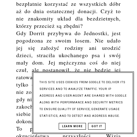
bezpłatnie korzystać ze wszystkich dóbr
aż do dnia ostatecznej donacji. Czyż to
nie znakomity układ dla bezdzietnych,
którzy przecież są zbędni?
Gdy Dorrit przybywa do Jednostki, jest
pogodzona ze swoim losem. Nie udało
jej się założyć rodziny ani urodzić
dzieci, straciła ukochanego psa i swój
mały dom. Jej mężczyzna coś do niej
czuł, ale postanowił, że nie będzie jej
ratował. Pod koniec życia kobieta pragnie
THIS SITE USES COOKIES FROM GOOGLE TO DELIVER ITS
tylko odrobiny spokoju. Nic więcej jej
SERVICES AND TO ANALYZE TRAFFIC. YOUR IP
nie zostało. Sytuacja zmienia się jednak,
ADDRESS AND USER-AGENT ARE SHARED WITH GOOGLE
gdy niespodziewanie dla siebie Dorrit się
ALONG WITH PERFORMANCE AND SECURITY METRICS
zakochuje. Coś w niej ożywa. Chce dla
TO ENSURE QUALITY OF SERVICE, GENERATE USAGE
siebie szczęścia. Postanawia więc
STATISTICS, AND TO DETECT AND ADDRESS ABUSE.
dokonać zaskakującego wyboru...
LEARN MORE
GOT IT
To powieść o niedalekiej, pełnej
okrucieństwa przyszłości. Wizja