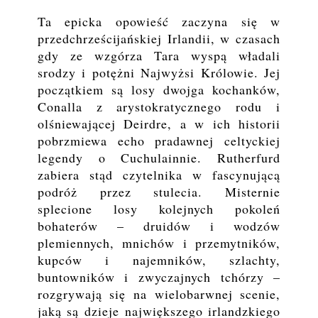
Ta epicka opowieść zaczyna się w
przedchrześcijańskiej Irlandii, w czasach
gdy ze wzgórza Tara wyspą władali
srodzy i potężni Najwyżsi Królowie. Jej
początkiem są losy dwojga kochanków,
Conalla z arystokratycznego rodu i
olśniewającej Deirdre, a w ich historii
pobrzmiewa echo pradawnej celtyckiej
legendy o Cuchulainnie. Rutherfurd
zabiera stąd czytelnika w fascynującą
podróż przez stulecia. Misternie
splecione losy kolejnych pokoleń
bohaterów – druidów i wodzów
plemiennych, mnichów i przemytników,
kupców i najemników, szlachty,
buntowników i zwyczajnych tchórzy –
rozgrywają się na wielobarwnej scenie,
jaką są dzieje największego irlandzkiego