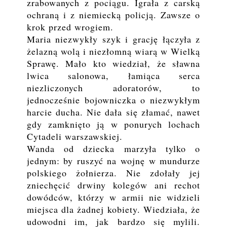
zrabowanych z pociągu. Igrała z carską
ochraną i z niemiecką policją. Zawsze o
krok przed wrogiem.
Maria niezwykły szyk i grację łączyła z
żelazną wolą i niezłomną wiarą w Wielką
Sprawę. Mało kto wiedział, że sławna
lwica salonowa, łamiąca serca
niezliczonych adoratorów, to
jednocześnie bojowniczka o niezwykłym
harcie ducha. Nie dała się złamać, nawet
gdy zamknięto ją w ponurych lochach
Cytadeli warszawskiej.
Wanda od dziecka marzyła tylko o
jednym: by ruszyć na wojnę w mundurze
polskiego żołnierza. Nie zdołały jej
zniechęcić drwiny kolegów ani rechot
dowódców, którzy w armii nie widzieli
miejsca dla żadnej kobiety. Wiedziała, że
udowodni im, jak bardzo się mylili.