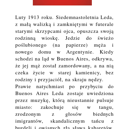
Luty 1913 roku. Siedemnastoletnia Leda,
z małą walizką i zamkniętymi w futerale
starymi skrzypcami ojca, opuszcza swoją
rodzinną wioskę. Jedzie do świeżo
poślubionego (na papierze) męża i
nowego domu w Argentynie. Kiedy
schodzi na ląd w Buenos Aires, odkrywa,
że jej mąż został zamordowany, a na nią
czeka życie w starej kamienicy, bez
rodziny i przyjaciół, na skraju nędzy.
Prawie natychmiast po przybyciu do
Buenos Aires Leda zostaje uwiedziona
przez muzykę, którą nieustannie pulsuje
miasto: zakochuje się w tangu,
zrodzonym z głosów biednych
imigrantów, skandalicznym tańcu z
burdeli i owianych złą sławą kabaretów.