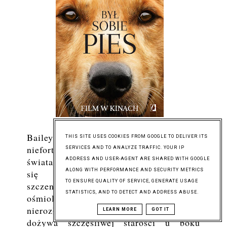
Bailey to uroczy kundel, który po serii
THIS SITE USES COOKIES FROM GOOGLE TO DELIVER ITS
niefortunnych zdarzeń odchodzi z tego
SERVICES AND TO ANALYZE TRAFFIC. YOUR IP
świata. Ku swemu zdziwieniu odradza
ADDRESS AND USER-AGENT ARE SHARED WITH GOOGLE
ALONG WITH PERFORMANCE AND SECURITY METRICS
się ponownie jako złotowłosy
TO ENSURE QUALITY OF SERVICE, GENERATE USAGE
szczeniaczek i trafia w ręce
STATISTICS, AND TO DETECT AND ADDRESS ABUSE.
ośmioletniego Ethana. Wkrótce stają się
nierozłącznymi przyjaciółmi a Bailey
LEARN MORE
GOT IT
dożywa szczęśliwej starości u boku