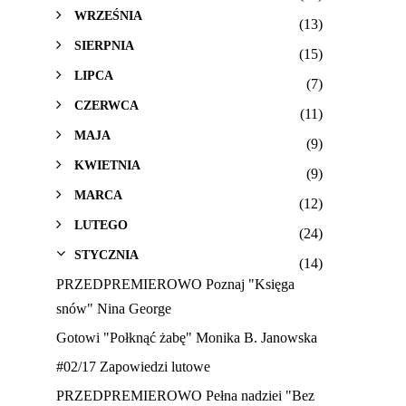
WRZEŚNIA
(13)
SIERPNIA
(15)
LIPCA
(7)
CZERWCA
(11)
MAJA
(9)
KWIETNIA
(9)
MARCA
(12)
LUTEGO
(24)
STYCZNIA
(14)
PRZEDPREMIEROWO Poznaj "Księga
snów" Nina George
Gotowi "Połknąć żabę" Monika B. Janowska
#02/17 Zapowiedzi lutowe
PRZEDPREMIEROWO Pełna nadziei "Bez