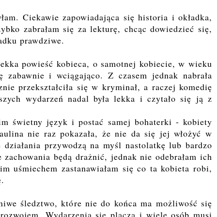
yłam. Ciekawie zapowiadająca się historia i okładka,
zybko zabrałam się za lekturę, chcąc dowiedzieć się,
padku prawdziwe.
lekka powieść kobieca, o samotnej kobiecie, w wieku
się zabawnie i wciągająco. Z czasem jednak nabrała
znie przekształciła się w kryminał, a raczej komedię
zych wydarzeń nadal była lekka i czytało się ją z
im świetny język i postać samej bohaterki - kobiety
aulina nie raz pokazała, że nie da się jej włożyć w
e działania przywodzą na myśl nastolatkę lub bardzo
e zachowania będą drażnić, jednak nie odebrałam ich
kim uśmiechem zastanawiałam się co ta kobieta robi,
ę.
niwe śledztwo, które nie do końca ma możliwość się
z rozwojem. Wydarzenia się plączą i wiele osób musi