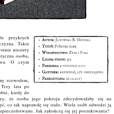
le przykrych
czyzna. Takie
otnie niestety
atyczna osoba,
łowa. O czym
iny rozwodem,
 Trzy lata po
bie, kiedy do
rzy, że osoba jego pokroju zdecydowałaby się na
ć, co tak naprawdę się stało. Wiele osób odwodzi ją
ezpieczeństwami. Jak zakończą się jej poszukiwania?