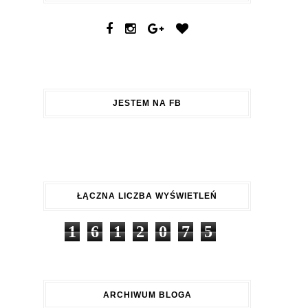
JESTEM NA FB
ŁĄCZNA LICZBA WYŚWIETLEŃ
1
6
1
2
0
7
5
ARCHIWUM BLOGA