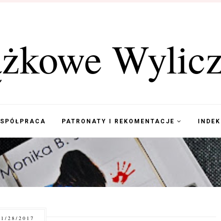
ążkowe Wylicz
WSPÓŁPRACA
PATRONATY I REKOMENTACJE
INDE
1/28/2017