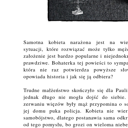
Samotna kobieta narażona jest na wie
sytuacji, które rozwiązać może tylko męż
założenie jest bardzo popularne i niejednokr
prawdziwe. Bohaterka tej powieści to symp
która nie raz potwierdza powyższe s
opowiada historia i jak się ją odbiera?
Trudne małżeństwo skończyło się dla Paul
jednak długo nie mogła dojść do siebie.
zerwaniu więzów były mąż przypomina o so
jej domu puka policja. Kobieta nie wie
samobójstwo, dlatego postanawia sama odkry
od tego pomysłu, bo grozi on wieloma nieb