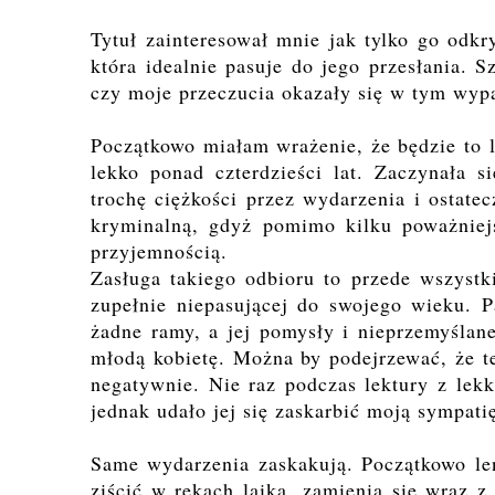
Tytuł zainteresował mnie jak tylko go odkr
która idealnie pasuje do jego przesłania. S
czy moje przeczucia okazały się w tym wy
Początkowo miałam wrażenie, że będzie to 
lekko ponad czterdzieści lat. Zaczynała 
trochę ciężkości przez wydarzenia i ostatec
kryminalną, gdyż pomimo kilku poważniejs
przyjemnością.
Zasługa takiego odbioru to przede wszystk
zupełnie niepasującej do swojego wieku. P
żadne ramy, a jej pomysły i nieprzemyślan
młodą kobietę. Można by podejrzewać, że t
negatywnie. Nie raz podczas lektury z lek
jednak udało jej się zaskarbić moją sympati
Same wydarzenia zaskakują. Początkowo le
ziścić w rękach laika, zamienia się wraz 