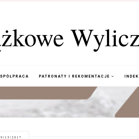
ążkowe Wylicz
WSPÓŁPRACA
PATRONATY I REKOMENTACJE
INDE
9/15/2017