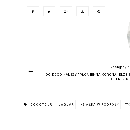
Następny p
DO KOGO NALEŻY "PŁOMIENNA KORONA" ELŻBI
CHEREZIŃ
BOOK TOUR
JAGUAR
KSIĄŻKA W PODRÓŻY
TY