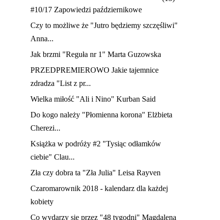
#10/17 Zapowiedzi październikowe
Czy to możliwe że "Jutro będziemy szczęśliwi"
Anna...
Jak brzmi "Reguła nr 1" Marta Guzowska
PRZEDPREMIEROWO Jakie tajemnice
zdradza "List z pr...
Wielka miłość "Ali i Nino" Kurban Said
Do kogo należy "Płomienna korona" Elżbieta
Cherezi...
Książka w podróży #2 "Tysiąc odłamków
ciebie" Clau...
Zła czy dobra ta "Zła Julia" Leisa Rayven
Czaromarownik 2018 - kalendarz dla każdej
kobiety
Co wydarzy się przez "48 tygodni" Magdalena