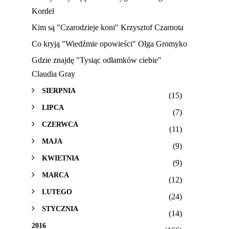
Kordel
Kim są "Czarodzieje koni" Krzysztof Czarnota
Co kryją "Wiedźmie opowieści" Olga Gromyko
Gdzie znajdę "Tysiąc odłamków ciebie"
Claudia Gray
SIERPNIA
(15)
LIPCA
(7)
CZERWCA
(11)
MAJA
(9)
KWIETNIA
(9)
MARCA
(12)
LUTEGO
(24)
STYCZNIA
(14)
2016