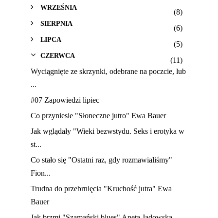
WRZEŚNIA
(8)
SIERPNIA
(6)
LIPCA
(5)
CZERWCA
(11)
Wyciągnięte ze skrzynki, odebrane na poczcie, lub
...
#07 Zapowiedzi lipiec
Co przyniesie "Słoneczne jutro" Ewa Bauer
Jak wglądały "Wieki bezwstydu. Seks i erotyka w
st...
Co stało się "Ostatni raz, gdy rozmawialiśmy"
Fion...
Trudna do przebrnięcia "Kruchość jutra" Ewa
Bauer
Jak brzmi "Szamański blues" Aneta Jadowska