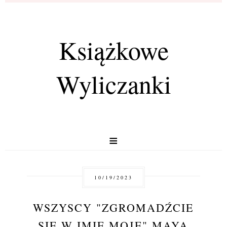
Książkowe
Wyliczanki
≡
10/19/2023
WSZYSCY "ZGROMADŹCIE
SIĘ W IMIĘ MOJE" MAYA