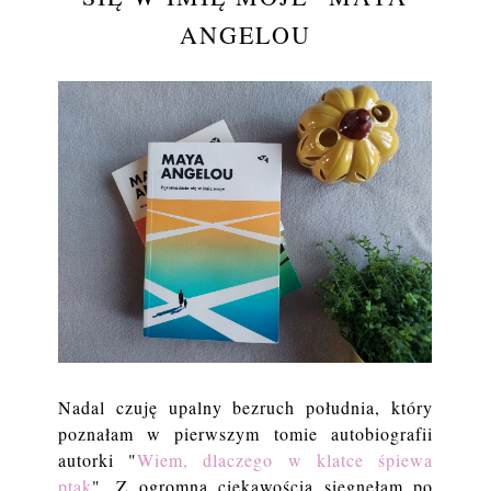
ANGELOU
Nadal czuję upalny bezruch południa, który
poznałam w pierwszym tomie autobiografii
autorki "
Wiem, dlaczego w klatce śpiewa
ptak
". Z ogromną ciekawością sięgnęłam po