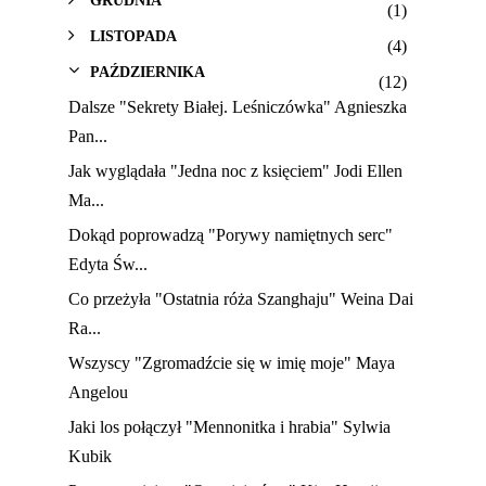
GRUDNIA
(1)
LISTOPADA
(4)
PAŹDZIERNIKA
(12)
Dalsze "Sekrety Białej. Leśniczówka" Agnieszka
Pan...
Jak wyglądała "Jedna noc z księciem" Jodi Ellen
Ma...
Dokąd poprowadzą "Porywy namiętnych serc"
Edyta Św...
Co przeżyła "Ostatnia róża Szanghaju" Weina Dai
Ra...
Wszyscy "Zgromadźcie się w imię moje" Maya
Angelou
Jaki los połączył "Mennonitka i hrabia" Sylwia
Kubik