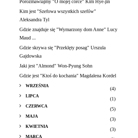
Porozmawiajmy "O mojej córce" Kim Hye-jin
Kim jest "Szefowa wszystkich szefów"
Aleksandra Tyl
Gdzie znajduje się "Wymarzony dom Anne" Lucy
Maud ...
Gdzie skrywa się "Przeklęty posag" Urszula
Gajdowska
Jaki jest "Almond" Won-Pyung Sohn
Gdzie jest "Ktoś do kochania" Magdalena Kordel
WRZEŚNIA
(4)
LIPCA
(1)
CZERWCA
(5)
MAJA
(3)
KWIETNIA
(3)
MARCA