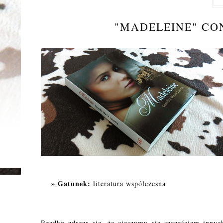
"MADELEINE" CO
Gatunek:
literatura współczesna
Rzadko zdarza się, że cieszymy się szczęściem innyc