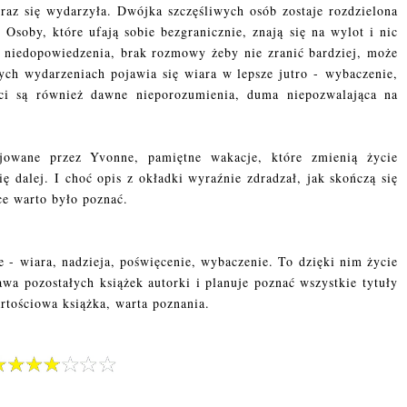
 raz się wydarzyła. Dwójka szczęśliwych osób zostaje rozdzielona
. Osoby, które ufają sobie bezgranicznie, znają się na wylot i nic
że niedopowiedzenia, brak rozmowy żeby nie zranić bardziej, może
rych wydarzeniach pojawia się wiara w lepsze jutro -
wybaczenie,
i są również dawne nieporozumienia, duma niepozwalająca na
cjowane przez Yvonne, pamiętne wakacje, które zmienią życie
ę dalej. I choć opis z okładki wyraźnie zdradzał, jak skończą się
ące warto było poznać.
e - wiara, nadzieja, poświęcenie, wybaczenie. To dzięki nim życie
wa pozostałych książek autorki i planuje poznać wszystkie tytuły
rtościowa książka, warta poznania.