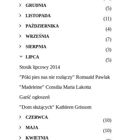
GRUDNIA
(5)
LISTOPADA
(11)
PAŹDZIERNIKA
(4)
WRZEŚNIA
(7)
SIERPNIA
(3)
LIPCA
(5)
Stosik lipcowy 2014
"Póki pies nas nie rozłączy" Romuald Pawlak
"Madeleine" Consilia Maria Lakotta
Garść ogłoszeń
"Dom służących" Kathleen Grissom
CZERWCA
(10)
MAJA
(10)
KWIETNIA