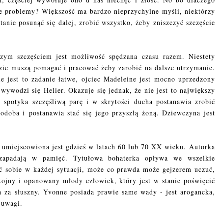
me problemy? Większość ma bardzo nieprzychylne myśli, niektórzy
tanie posunąć się dalej, zrobić wszystko, żeby zniszczyć szczęście
zym szczęściem jest możliwość spędzana czasu razem. Niestety
dzie muszą pomagać i pracować żeby zarobić na dalsze utrzymanie.
e jest to zadanie łatwe, ojciec Madeleine jest mocno uprzedzony
ywodzi się Helier. Okazuje się jednak, że nie jest to największy
spotyka szczęśliwą parę i w skrytości ducha postanawia zrobić
podoba i postanawia stać się jego przyszłą żoną. Dziewczyna jest
e umiejscowiona jest gdzieś w latach 60 lub 70 XX wieku.
Autorka
 zapadają w pamięć. Tytułowa bohaterka opływa we wszelkie
ić sobie w każdej sytuacji, może co prawda może gejzerem uczuć,
okojny i opanowany młody człowiek, który jest w stanie poświęcić
a za słuszny. Yvonne posiada prawie same wady - jest arogancka,
m uwagi.