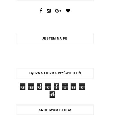
JESTEM NA FB
ŁĄCZNA LICZBA WYŚWIETLEŃ
u
n
d
e
f
i
n
e
d
ARCHIWUM BLOGA