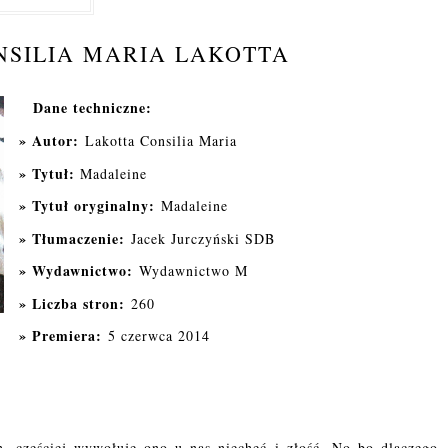
NSILIA MARIA LAKOTTA
Dane techniczne:
Autor:
Lakotta Consilia Maria
Tytuł:
Madaleine
Tytuł oryginalny:
Madaleine
Tłumaczenie:
Jacek Jurczyński SDB
Wydawnictwo:
Wydawnictwo M
Liczba stron:
260
Premiera:
5 czerwca 2014
h, częściej wywołuje ono u nas niechęć i złość. No bo dlaczego