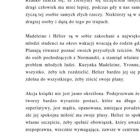
drugi człowiek ma mieć lepiej, podczas gdy u nas sa
życzą tej osobie samych złych rzeczy. Niektórzy są w s
drugiej osoby i dążą do tego po trupach.
Madeleine i Hélier są w sobie zakochani a najwięks
młodzi studenci na okres wakacji wracają do rodzin g
Planują również poznać swoich przyszłych teściów. Ni
do osób pochodzących z Normandii, a stamtąd właśnie w
problem młodych ludzi. Kuzynka Madeleine, Yvonne, 
wszystko, żeby ich rozdzielić. Helier bardzo jej się 
zdolna do wszystkiego, żeby ziścić swoje plany.
Akcja książki nie jest jasno określona. Podejrzewam ż
tworzy bardzo wyraziste postaci, które na długo
superlatywy, jest mądra, opanowana, umiejąca poradz
ale jej spokojna miłość ma swoje plusy. Helier to sp
własne szczęście, żeby spełnić obowiązek, który uważ
niepoprawna, wiecznie wymagająca, zawsze w centru