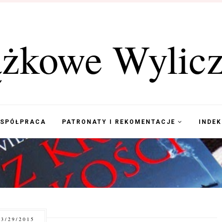
ążkowe Wylicz
WSPÓŁPRACA
PATRONATY I REKOMENTACJE
INDE
3/29/2015