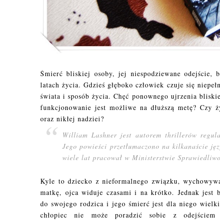
Śmierć bliskiej osoby, jej niespodziewane odejście, 
latach życia. Gdzieś głęboko człowiek czuje się niepeł
świata i sposób życia. Chęć ponownego ujrzenia bliskie
funkcjonowanie jest możliwe na dłuższą metę? Czy ży
oraz nikłej nadziei?
William Lashner jest autorem thrillerów regul
Jego powieści przetłumaczono na kilkanaście języ
wiele lat pracował w Ministerstwie Sprawiedliwoś
Kyle to dziecko z nieformalnego związku, wychowyw
matkę, ojca widuje czasami i na krótko. Jednak jest 
do swojego rodzica i jego śmierć jest dla niego wielk
chłopiec nie może poradzić sobie z odejściem 