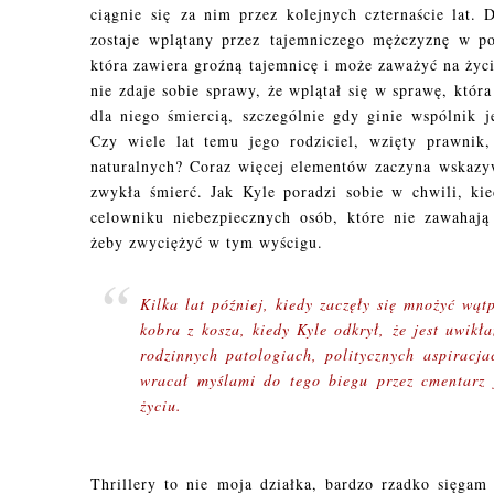
ciągnie się za nim przez kolejnych czternaśc
ie lat.
zostaje wplątany przez tajemniczego mężczyznę w po
która zawiera groźną tajemnicę i może zaważyć na życ
nie zdaje sobie sprawy, że wplątał się w sprawę, któr
dla niego śmiercią, szczególnie gdy ginie wspólnik j
Czy wiele lat temu jego rodziciel, wzięty prawnik
naturalnych? Coraz więcej elementów zaczyna wskazyw
zwykła śmierć. Jak Kyle poradzi sobie w chwili, kie
celowniku niebezpiecznych osób, które nie zawahają
żeby zwyciężyć w tym wyścigu.
Kilka lat później, kiedy zaczęły się mnożyć wąt
kobra z kosza, kiedy Kyle odkrył, że jest uwikł
rodzinnych patologiach, politycznych aspiracja
wracał myślami do tego biegu przez cmentarz
życiu.
Thrillery to nie moja działka, bardzo rzadko sięgam