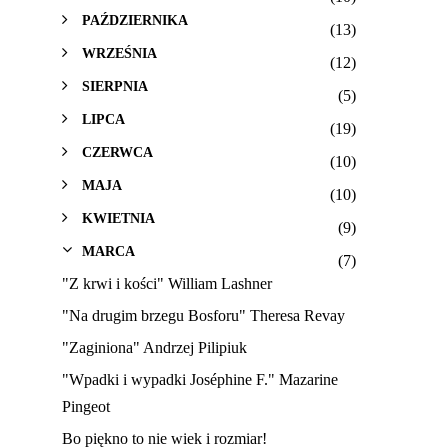
PAŹDZIERNIKA
(13)
WRZEŚNIA
(12)
SIERPNIA
(5)
LIPCA
(19)
CZERWCA
(10)
MAJA
(10)
KWIETNIA
(9)
MARCA
(7)
"Z krwi i kości" William Lashner
"Na drugim brzegu Bosforu" Theresa Revay
"Zaginiona" Andrzej Pilipiuk
"Wpadki i wypadki Joséphine F." Mazarine
Pingeot
Bo piękno to nie wiek i rozmiar!