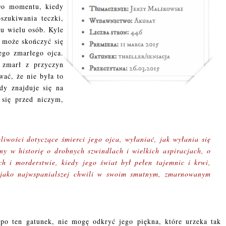
 Do momentu, kiedy
szukiwania teczki,
iu wielu osób. Kyle
a może skończyć się
ego zmarłego ojca.
, zmarł z przyczyn
ać, że nie była to
dy znajduje się na
 się przed niczym,
pliwości dotyczące śmierci jego ojca, wyłaniać, jak wyłania się
any w historię o drobnych szwindlach i wielkich aspiracjach, o
ch i morderstwie, kiedy jego świat był pełen tajemnic i krwi,
 jako najwspanialszej chwili w swoim smutnym, zmarnowanym
 po ten gatunek, nie mogę odkryć jego piękna, które urzeka tak