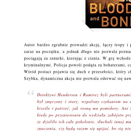
Autor bardzo zgrabnie prowadzi akcję, łączy tropy i 
zaraz na początku, a jednak długo nie pozwala pozn
pociągają za sznurki, kierując z cienia. W grę wchodz
kryminalnymi. Policja powoli podąża za bohaterami, c
Wśród postaci pojawia się duch z przeszłości, który
Szybka, dynamiczna akcja nie pozwala oderwać się na
Detektywi Henderson i Ramirez byli partnerami,
był zmęczony i stary, wypalony czekaniem na 
krześle i patrzeć, jak rosną mu pomidory. Ani
kiedy po przeniesieniu do wydziału zabójstw pr
że dzieliło ich całe pokolenie, słuchali innej m
znaczenia, czy będą razem się upijać, bo się nie 