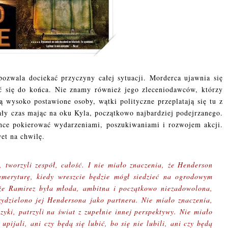
pozwala dociekać przyczyny całej sytuacji. Morderca ujawnia się
ać się do końca. Nie znamy również jego zleceniodawców, którzy
ą wysoko postawione osoby, wątki polityczne przeplatają się tu z
ały czas mając na oku Kyla, początkowo najbardziej podejrzanego.
 chce pokierować wydarzeniami, poszukiwaniami i rozwojem akcji.
wet na chwilę.
 tworzyli zespół, całość. I nie miało znaczenia, że Henderson
emeryturę, kiedy wreszcie będzie mógł siedzieć na ogrodowym
 że Ramirez była młoda, ambitna i początkowo niezadowolona,
zydzielono jej Hendersona jako partnera. Nie miało znaczenia,
uzyki, patrzyli na świat z zupełnie innej perspektywy. Nie miało
upijali, ani czy będą się lubić, bo się nie lubili, ani czy będą