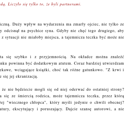
dą. Liczyło się tylko to, że byli partnerami.
giczną. Duży wpływ na wydarzenia ma zmarły ojciec, nie tylko ze
ry odcisnął na psychice syna. Gdyby nie chęć tego drugiego, aby
e z sytuacji nie miałoby miejsca, a tajemnicza teczka być może nie
yta się szybko i z przyjemnością. Na okładce można znaleźć
tunku powinna być dodatkowym atutem. Coraz bardziej utwierdzam
ekawe, wciągające książki, choć tak różne gatunkowo. "Z krwi i
e się jej ekranizacją.
 że nie będziecie mogli się od niej oderwać do ostatniej strony?
 się ze śmiercią rodzica, może tajemnicza teczka, przez którą
żej "wiecznego chłopca", który myśli jedynie o chwili obecnej?
atury, ekscytujący i poruszający. Dajcie szansę autorowi, a nie