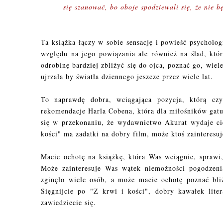
się szanować, bo oboje spodziewali się, że nie bę
Ta książka łączy w sobie sensację i powieść psycholo
względu na jego powiązania ale również na ślad, któ
odrobinę bardziej zbliżyć się do ojca, poznać go, wiel
ujrzała by światła dziennego jeszcze przez wiele lat.
To naprawdę dobra, wciągająca pozycja, którą cz
rekomendacje Harla Cobena, która dla miłośników ga
się w przekonaniu, że wydawnictwo Akurat wydaje ci
kości" ma zadatki na dobry film, może ktoś zainteresuj
Macie ochotę na książkę, która Was wciągnie, sprawi,
Może zainteresuje Was wątek niemożności pogodzenia
zginęło wiele osób, a może macie ochotę poznać bli
Sięgnijcie po "Z krwi i kości", dobry kawałek liter
zawiedziecie się.