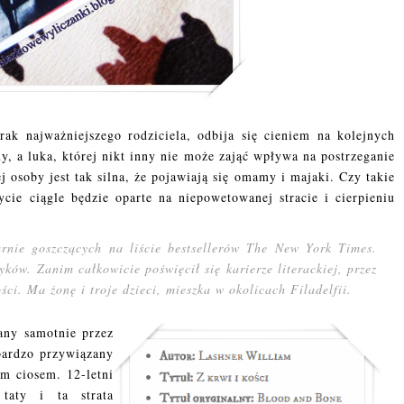
brak najważniejszego rodziciela, odbija się cieniem na kolejnych
ny, a luka, której nikt inny nie może zająć wpływa na postrzeganie
j osoby jest tak silna, że pojawiają się omamy i majaki. Czy takie
cie ciągle będzie oparte na niepowetowanej stracie i cierpieniu
arnie goszczących na liście bestsellerów The New York Times.
ków. Zanim całkowicie poświęcił się karierze literackiej, przez
ci. Ma żonę i troje dzieci, mieszka w okolicach Filadelfii.
any samotnie przez
bardzo przywiązany
im ciosem. 12-letni
taty i ta strata