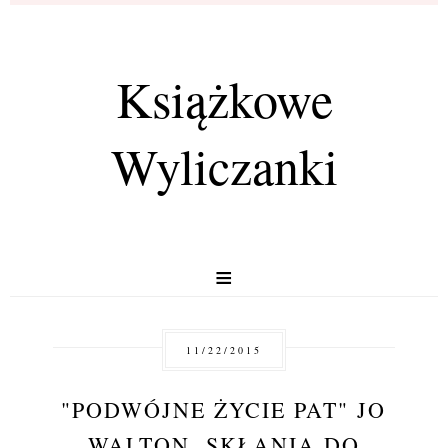
Książkowe
Wyliczanki
≡
11/22/2015
"PODWÓJNE ŻYCIE PAT" JO
WALTON, SKŁANIA DO