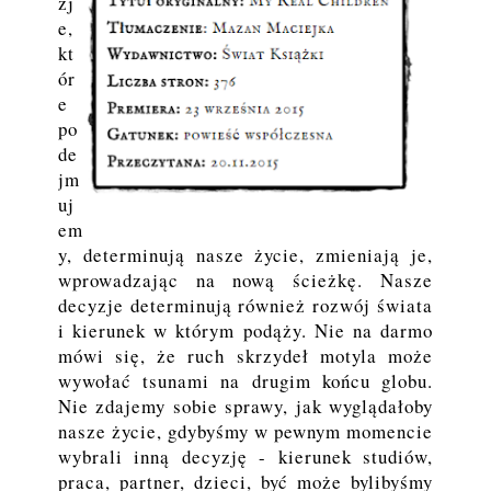
zj
e,
kt
ór
e
po
de
jm
uj
em
y, determinują nasze życie, zmieniają je,
wprowadzając na nową ścieżkę. Nasze
decyzje determinują również rozwój świata
i kierunek w którym podąży. Nie na darmo
mówi się, że ruch skrzydeł motyla może
wywołać tsunami na drugim końcu globu.
Nie zdajemy sobie sprawy, jak wyglądałoby
nasze życie, gdybyśmy w pewnym momencie
wybrali inną decyzję - kierunek studiów,
praca, partner, dzieci, być może bylibyśmy