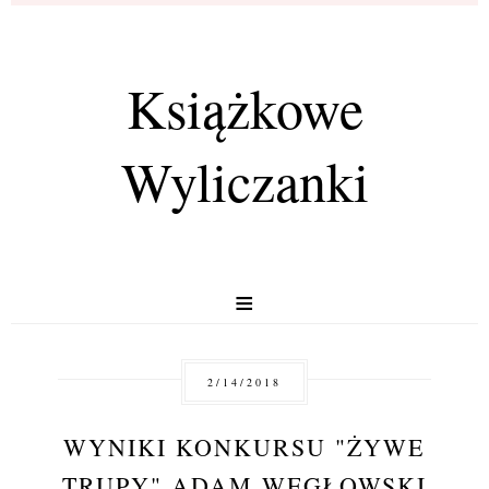
Książkowe
Wyliczanki
≡
2/14/2018
WYNIKI KONKURSU "ŻYWE
TRUPY" ADAM WĘGŁOWSKI