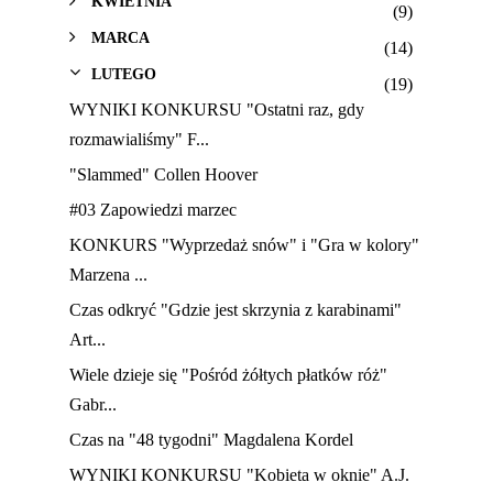
KWIETNIA
(9)
MARCA
(14)
LUTEGO
(19)
WYNIKI KONKURSU "Ostatni raz, gdy
rozmawialiśmy" F...
"Slammed" Collen Hoover
#03 Zapowiedzi marzec
KONKURS "Wyprzedaż snów" i "Gra w kolory"
Marzena ...
Czas odkryć "Gdzie jest skrzynia z karabinami"
Art...
Wiele dzieje się "Pośród żółtych płatków róż"
Gabr...
Czas na "48 tygodni" Magdalena Kordel
WYNIKI KONKURSU "Kobieta w oknie" A.J.