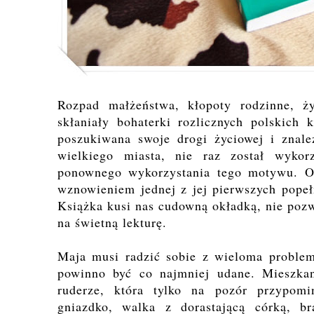
Rozpad małżeństwa, kłopoty rodzinne, ży
skłaniały bohaterki rozlicznych polskich
poszukiwana swoje drogi życiowej i znale
wielkiego miasta, nie raz został wyko
ponownego wykorzystania tego motywu. Otó
wznowieniem jednej z jej pierwszych popeł
Książka kusi nas cudowną okładką, nie pozwa
na świetną lekturę.
Maja musi radzić sobie z wieloma problem
powinno być co najmniej udane. Mieszkan
ruderze, która tylko na pozór przypomi
gniazdko, walka z dorastającą córką, b