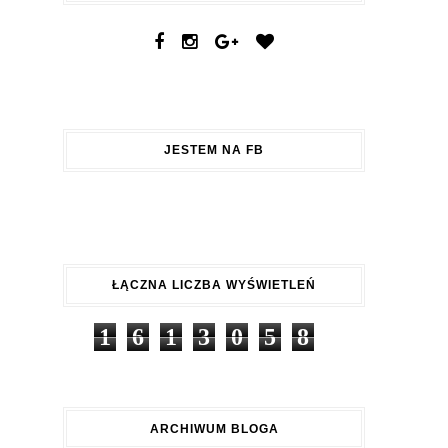
JESTEM NA FB
ŁĄCZNA LICZBA WYŚWIETLEŃ
1
6
1
3
0
5
8
ARCHIWUM BLOGA