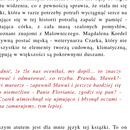
tu widzenia, co z pewnością sprawia, że stała mi się
ki, która w razie potrzeby potrafi wyciągnąć serce na
ające się w tej historii potrafią zapaść w pamięć -
astająca córka, z cała masą szalonych pomysłów,
oznani znajomi z Malowniczego. Magdalena Kordel
tywną postać męską - weterynarza Czarka, który nie
szystkie te elementy tworzą cudowną, klimatyczną,
stępują w większości są pokrewnymi duszami.
nić, że źle nas oceniłaś, my dopil... to znaczy
ować i odmurować, co trzeba. Prawda, Sławek?
-
 murarze - zapewnił Sławuś i jeszcze bardziej się
o niemożliwe - Panie Florianie, zgodzi się pan?
-
Czarek uśmiechnął się ujmująco i błysnął oczami -
ana zamurujemy, tym lepiej.
kszym atutem jest dla mnie język tej książki. To on