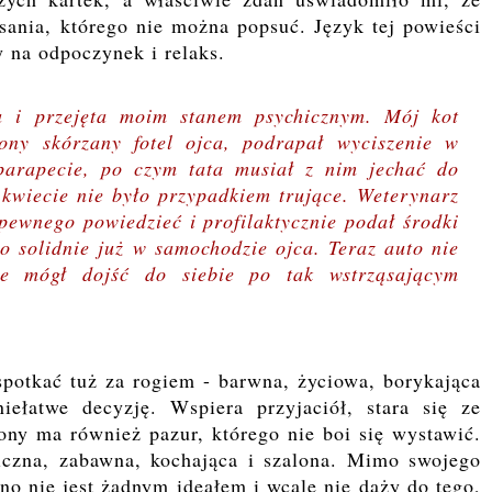
isania, którego nie można popsuć. Język tej powieści
y na odpoczynek i relaks.
 i przejęta moim stanem psychicznym. Mój kot
iony skórzany fotel ojca, podrapał wyciszenie w
 parapecie, po czym tata musiał z nim jechać do
y kwiecie nie było przypadkiem trujące. Weterynarz
 pewnego powiedzieć i profilaktycznie podał środki
zo solidnie już w samochodzie ojca. Teraz auto nie
e mógł dojść do siebie po tak wstrząsającym
spotkać tuż za rogiem - barwna, życiowa, borykająca
ełatwe decyzję. Wspiera przyjaciół, stara się ze
rony ma również pazur, którego nie boi się wystawić.
niczna, zabawna, kochająca i szalona. Mimo swojego
no nie jest żadnym ideałem i wcale nie dąży do tego,