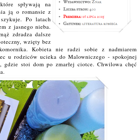
które spływają na
ia ją o romansie z
 szykuje. Po latach
em z jasnego nieba.
mąż zdradza dalsze
poteczny, wzięty bez
komornika. Kobieta nie radzi sobie z nadmiarem
iec u rodziców ucieka do Malowniczego - spokojnej
, gdzie stoi dom po zmarłej ciotce. Chwilowa chęć
ia
.