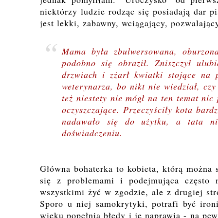
niektórzy ludzie rodząc się posiadają dar p
jest lekki, zabawny, wciągający, pozwalając
Mama była zbulwersowana, oburzona
podobno się obraził. Zniszczył ulub
drzwiach i zżarł kwiatki stojące na
weterynarza, bo nikt nie wiedział, cz
też niestety nie mógł na ten temat nic
oczyszczające. Przeczyściły kota bard
nadawało się do użytku, a tata ni
doświadczeniu.
Główna bohaterka to kobieta, którą można 
się z problemami i podejmująca często ni
wszystkimi żyć w zgodzie, ale z drugiej st
Sporo u niej samokrytyki, potrafi być iro
wieku popełnia błędy i je naprawia - na pew