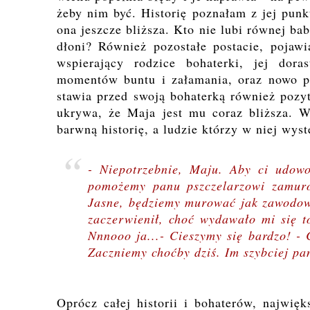
żeby nim być. Historię poznałam z jej punk
ona jeszcze bliższa. Kto nie lubi równej bab
dłoni? Również pozostałe postacie, pojawi
wspierający rodzice bohaterki, jej dor
momentów buntu i załamania, oraz nowo p
stawia przed swoją bohaterką również pozy
ukrywa, że Maja jest mu coraz bliższa. W
barwną historię, a ludzie którzy w niej wy
- Niepotrzebnie, Maju. Aby ci udowod
pomożemy panu pszczelarzowi zamur
Jasne, będziemy murować jak zawodowi
zaczerwienił, choć wydawało mi się t
Nnnooo ja...
- Cieszymy się bardzo! - 
Zaczniemy choćby dziś. Im szybciej p
Oprócz całej historii i bohaterów, najwię