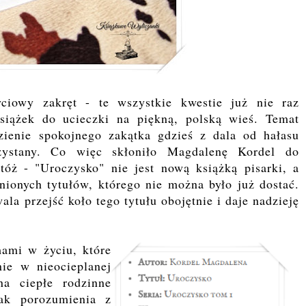
ciowy zakręt - te wszystkie kwestie już nie raz
 książek do ucieczki na piękną, polską wieś. Temat
zienie spokojnego zakątka gdzieś z dala od hałasu
rzystany. Co więc skłoniło Magdalenę Kordel do
ż - "Uroczysko" nie jest nową książką pisarki, a
nionych tytułów, którego nie można było już dostać.
la przejść koło tego tytułu obojętnie i daje nadzieję
ami w życiu, które
ie w nieocieplanej
na ciepłe rodzinne
rak porozumienia z