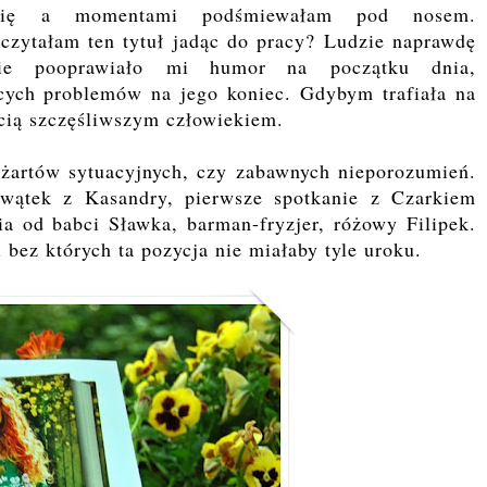
 się a momentami podśmiewałam pod nosem.
 czytałam ten tytuł jadąc do pracy? Ludzie naprawdę
cznie pooprawiało mi humor na początku dnia,
ących problemów na jego koniec. Gdybym trafiała na
ścią szczęśliwszym człowiekiem.
żartów sytuacyjnych, czy zabawnych nieporozumień.
 wątek z Kasandry, pierwsze spotkanie z Czarkiem
a od babci Sławka, barman-fryzjer, różowy Filipek.
i bez których ta pozycja nie miałaby tyle uroku.