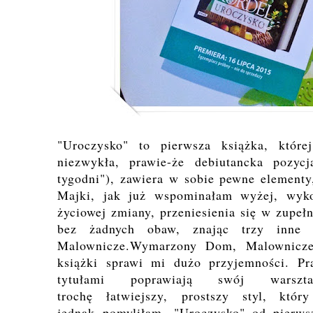
"Uroczysko" to pierwsza książka, któr
niezwykła, prawie-że debiutancka pozyc
tygodni"), zawiera w sobie pewne elementy,
Majki, jak już wspominałam wyżej, wyko
życiowej zmiany, przeniesienia się w zupełn
bez żadnych obaw, znając trzy inne 
Malownicze.Wymarzony Dom, Malownicze.
książki sprawi mi dużo przyjemności. Pr
tytułami poprawiają swój wars
trochę łatwiejszy, prostszy styl, kt
jednak pomyliłam. "Uroczysko" od pierws