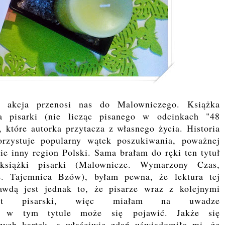
ej akcja przenosi nas do Malowniczego. Książka
ja pisarki (nie licząc pisanego w odcinkach "48
 które autorka przytacza z własnego życia. Historia
rzystuje popularny wątek poszukiwania, poważnej
ie inny region Polski. Sama brałam do ręki ten tytuł
książki pisarki (Malownicze. Wymarzony Czas,
 Tajemnica Bzów), byłam pewna, że lektura tej
awdą jest jednak to, że pisarze wraz z kolejnymi
ztat pisarski, więc miałam na uwadze
óry w tym tytule może się pojawić. Jakże się
zych kartek, a właściwie zdań uświadomiło mi, że