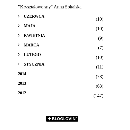
"Kryształowe sny" Anna Sokalska
CZERWCA
(10)
MAJA
(10)
KWIETNIA
(9)
MARCA
(7)
LUTEGO
(10)
STYCZNIA
(11)
2014
(78)
2013
(63)
2012
(147)